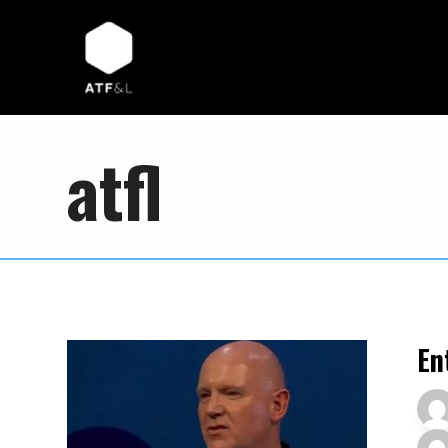
atfl
En